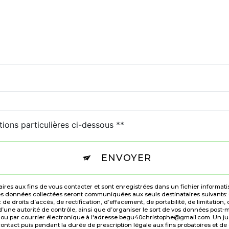
tions particulières ci-dessous **
ENVOYER
s aux fins de vous contacter et sont enregistrées dans un fichier informati
Les données collectées seront communiquées aux seuls destinataires suivants: 
roits d’accès, de rectification, d’effacement, de portabilité, de limitation, 
une autorité de contrôle, ainsi que d’organiser le sort de vos données post-m
on ou par courrier électronique à l'adresse begu40christophe@gmail.com. Un jus
tact puis pendant la durée de prescription légale aux fins probatoires et de 