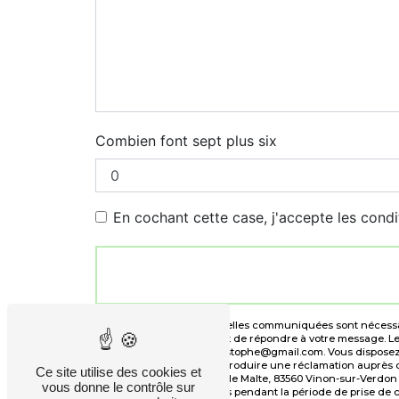
Combien font sept plus six
En cochant cette case, j'accepte les condi
** Les données personnelles communiquées sont nécessaire
traitants dans le seul but de répondre à votre message. 
sur-Verdon begu40christophe@gmail.com. Vous disposez de d
moment et du droit d’introduire une réclamation auprès d’
Ce site utilise des cookies et
l'adresse 15 Lot. la Croix de Malte, 83560 Vinon-sur-Verd
vous donne le contrôle sur
conservons vos données pendant la période de prise de con