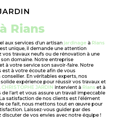
JARDIN
 à Rians
el aux services d’un artisan
jardinage
à
Rians
 est unique, il demande une attention
iez vos travaux neufs ou de rénovation à une
s son domaine. Notre entreprise
t à votre service son savoir-faire. Notre
 est à votre écoute afin de vous
onseiller. En véritables experts, nos
 solide expérience pour réussir vos travaux et
.
CHRISTOPHE JARDIN
intervient à
Rians
et à
 de l’art et vous assure un travail impeccable
 La satisfaction de nos clients est l’élément
 De ce fait, nous mettons tout en œuvre pour
tisfaction. Laissez-vous guider par des
z discuter de vos envies avec notre équipe !